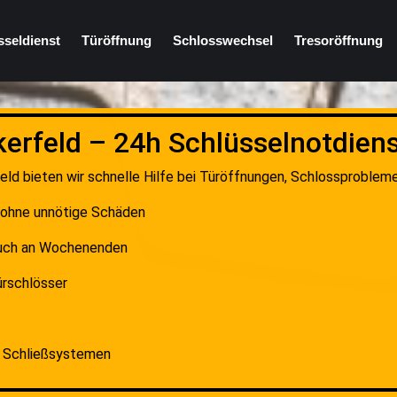
sseldienst
Türöffnung
Schlosswechsel
Tresoröffnung
erfeld – 24h Schlüsselnotdiens
feld bieten wir schnelle Hilfe bei Türöffnungen, Schlossprobleme
d ohne unnötige Schäden
auch an Wochenenden
ürschlösser
 & Schließsystemen