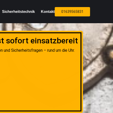
Sicherheitstechnik
Kontakt
01639565831
t sofort einsatzbereit
n und Sicherheitsfragen – rund um die Uhr.