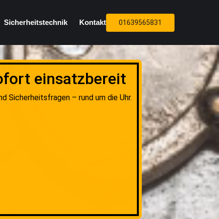
Sicherheitstechnik
Kontakt
01639565831
fort einsatzbereit
nd Sicherheitsfragen – rund um die Uhr.