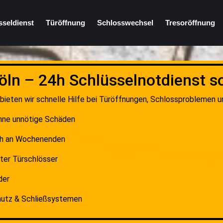
sseldienst
Türöffnung
Schlosswechsel
Tresoröffnung
öln – 24h Schlüsselnotdienst so
 bieten wir schnelle Hilfe bei Türöffnungen, Schlossproblemen u
ohne unnötige Schäden
ch an Wochenenden
ter Türschlösser
der
chutz & Schließsystemen