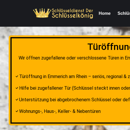
Home
Schlü
Türöffnun
Wir öffnen zugefallene oder verschlossene Türen in Em
Türöffnung in Emmerich am Rhein – seriös, regional & z
Hilfe bei zugefallener Tür (Schlüssel steckt innen oder
Unterstützung bei abgebrochenem Schlüssel oder de
Wohnungs-, Haus-, Keller- & Nebentüren