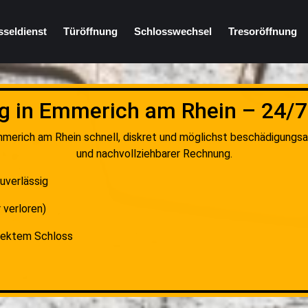
sseldienst
Türöffnung
Schlosswechsel
Tresoröffnung
g in Emmerich am Rhein – 24/7
merich am Rhein schnell, diskret und möglichst beschädigungsa
und nachvollziehbarer Rechnung.
uverlässig
 verloren)
fektem Schloss