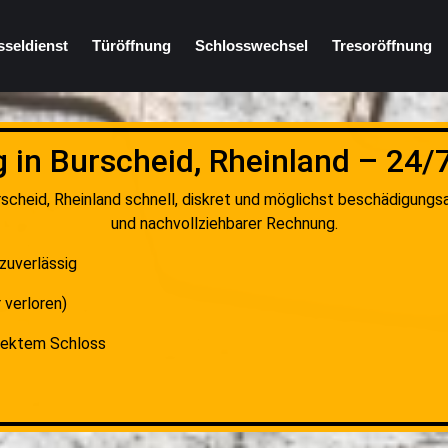
sseldienst
Türöffnung
Schlosswechsel
Tresoröffnung
 in Burscheid, Rheinland – 24/
scheid, Rheinland schnell, diskret und möglichst beschädigungs
und nachvollziehbarer Rechnung.
 zuverlässig
 verloren)
fektem Schloss