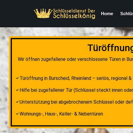
Home
Schlü
Türöffnung
Wir öffnen zugefallene oder verschlossene Türen in Bur
Türöffnung in Burscheid, Rheinland – seriös, regional &
Hilfe bei zugefallener Tür (Schlüssel steckt innen oder
Unterstützung bei abgebrochenem Schlüssel oder de
Wohnungs-, Haus-, Keller- & Nebentüren