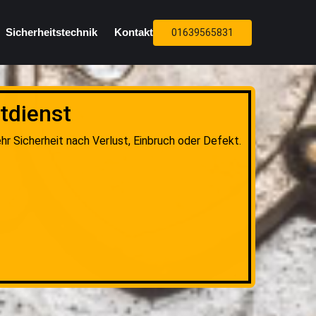
Sicherheitstechnik
Kontakt
01639565831
tdienst
hr Sicherheit nach Verlust, Einbruch oder Defekt.