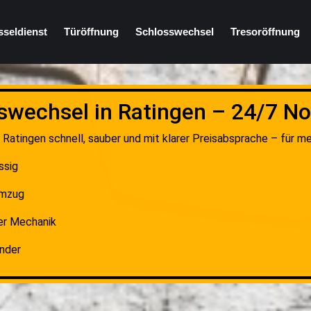
sseldienst
Türöffnung
Schlosswechsel
Tresoröffnung
swechsel in Ratingen – 24/7 No
 Ratingen schnell, sauber und mit klarer Preisabsprache – für me
ssig
Umzug
er Mechanik
inder