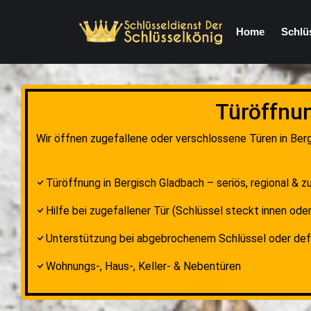
Home
Schlü
Türöffnun
Wir öffnen zugefallene oder verschlossene Türen in Ber
Türöffnung in Bergisch Gladbach – seriös, regional & z
Hilfe bei zugefallener Tür (Schlüssel steckt innen oder
Unterstützung bei abgebrochenem Schlüssel oder de
Wohnungs-, Haus-, Keller- & Nebentüren