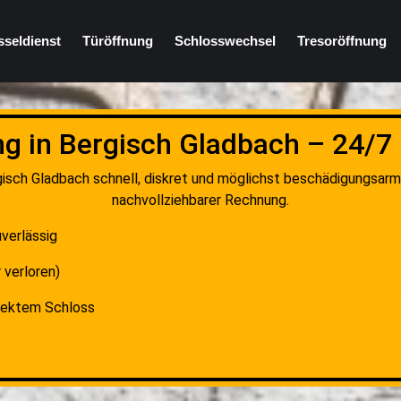
sseldienst
Türöffnung
Schlosswechsel
Tresoröffnung
g in Bergisch Gladbach – 24/7
gisch Gladbach schnell, diskret und möglichst beschädigungsarm 
nachvollziehbarer Rechnung.
uverlässig
 verloren)
fektem Schloss