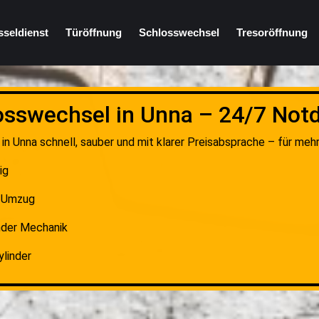
sseldienst
Türöffnung
Schlosswechsel
Tresoröffnung
osswechsel in Unna – 24/7 Notd
in Unna schnell, sauber und mit klarer Preisabsprache – für mehr
ig
r Umzug
nder Mechanik
ylinder