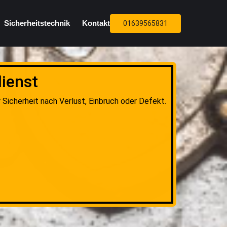
Sicherheitstechnik
Kontakt
01639565831
ienst
 Sicherheit nach Verlust, Einbruch oder Defekt.