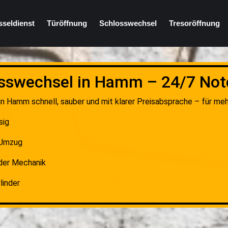
sseldienst
Türöffnung
Schlosswechsel
Tresoröffnung
sswechsel in Hamm – 24/7 Not
in Hamm schnell, sauber und mit klarer Preisabsprache – für mehr
sig
 Umzug
der Mechanik
linder